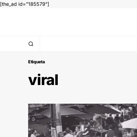
[the_ad id="185579"]
Etiqueta
viral