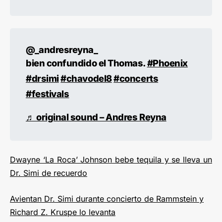
@_andresreyna_
bien confundido el Thomas.
#Phoenix
#drsimi
#chavodel8
#concerts
#festivals
♬ original sound – Andres Reyna
Dwayne ‘La Roca’ Johnson bebe tequila y se lleva un
Dr. Simi de recuerdo
Avientan Dr. Simi durante concierto de Rammstein y
Richard Z. Kruspe lo levanta