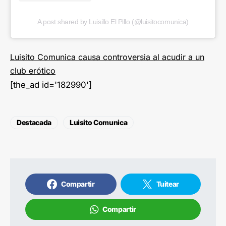
A post shared by Luisillo El Pillo (@luisitocomunica)
Luisito Comunica causa controversia al acudir a un
club erótico
[the_ad id='182990']
Destacada
Luisito Comunica
Compartir
Tuitear
Compartir