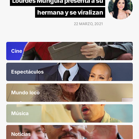
Lourdes Munguía presenta a su
hermana y se viralizan
22 MARZO, 2021
Cine
Espectáculos
Mundo loco
Música
Noticias