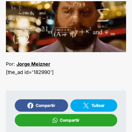
Por:
Jorge Meizner
[the_ad id='182990']
Compartir
Tuitear
Compartir