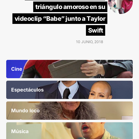
triángulo amoroso en su
videoclip “Babe” junto a Taylor
Swift
10 JUNIO, 2018
Cine
Espectáculos
Mundo loco
Música