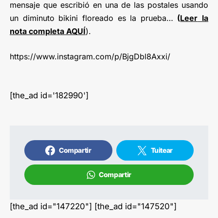
mensaje que escribió en una de las postales usando
un diminuto bikini floreado es la prueba…
(
Leer
la
nota completa AQUÍ
).
https://www.instagram.com/p/BjgDbl8Axxi/
[the_ad id='182990']
Compartir
Tuitear
Compartir
[the_ad id="147220"] [the_ad id="147520"]