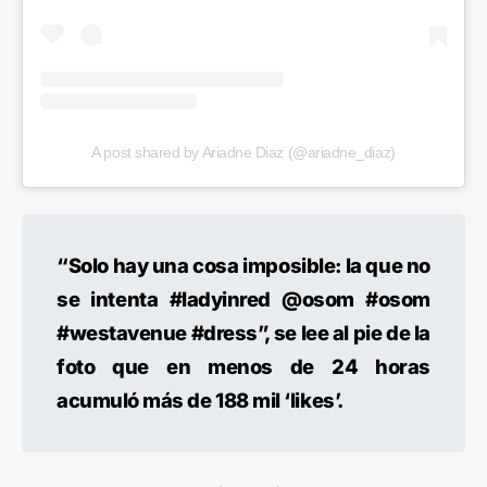
A post shared by Ariadne Diaz (@ariadne_diaz)
“Solo hay una cosa imposible: la que no
se intenta #ladyinred @osom #osom
#westavenue #dress”, se lee al pie de la
foto que en menos de 24 horas
acumuló más de 188 mil ‘likes’.