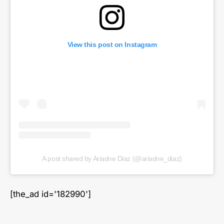
View this post on Instagram
A post shared by Ariadne Diaz (@ariadne_diaz)
[the_ad id='182990']