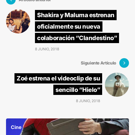
Shakira y Maluma estrenan
oficialmente su nueva
colaboración “Clandestino”
8 JUNIO, 2018
Siguiente Artículo
Zoé estrena el videoclip de su
sencillo “Hielo”
8 JUNIO, 2018
Cine