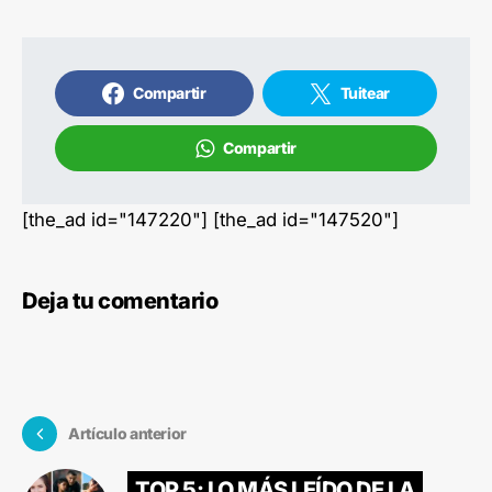
Compartir
Tuitear
Compartir
[the_ad id="147220"] [the_ad id="147520"]
Deja tu comentario
Artículo anterior
TOP 5: LO MÁS LEÍDO DE LA