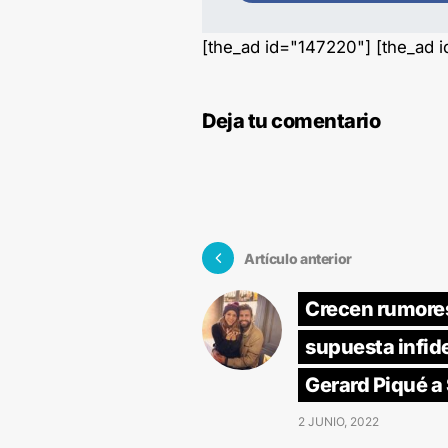
[the_ad id="147220"] [the_ad 
Deja tu comentario
Artículo anterior
Crecen rumore
supuesta infid
Gerard Piqué a
2 JUNIO, 2022