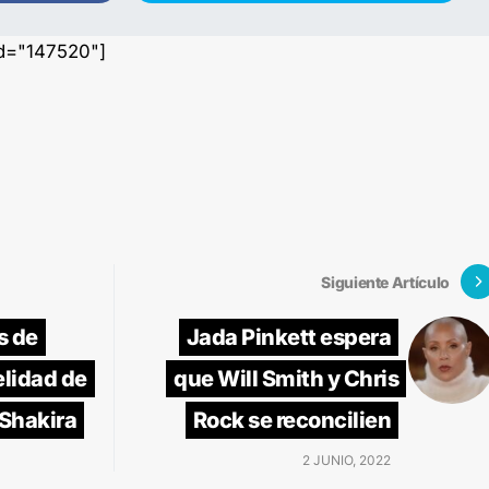
id="147520"]
Siguiente Artículo
s de
Jada Pinkett espera
elidad de
que Will Smith y Chris
 Shakira
Rock se reconcilien
2 JUNIO, 2022