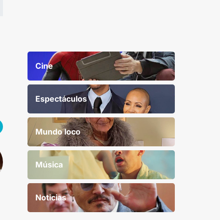
Cine
Espectáculos
Mundo loco
Música
Noticias