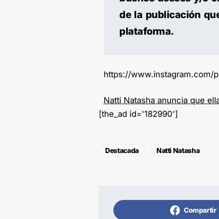
de la publicación qu
plataforma.
https://www.instagram.com
Natti Natasha anuncia que ella
[the_ad id='182990']
Destacada
Natti Natasha
Compartir