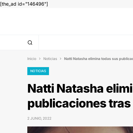
[the_ad id="146496"]
Inicio
Noticias
Natti Natasha elimina todas sus public


NOTICIAS
Natti Natasha elim
publicaciones tra
2 JUNIO, 2022