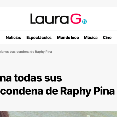
Noticias
Espectáculos
Mundo loco
Música
Cine
aciones tras condena de Raphy Pina
ina todas sus
s condena de Raphy Pina