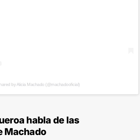
shared by Alicia Machado (@machadooficial)
ueroa habla de las
de Machado