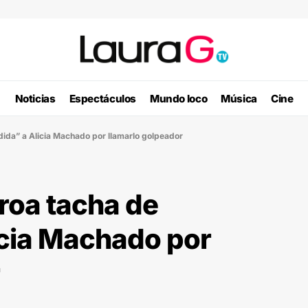
Noticias
Espectáculos
Mundo loco
Música
Cine
ida” a Alicia Machado por llamarlo golpeador
roa tacha de
icia Machado por