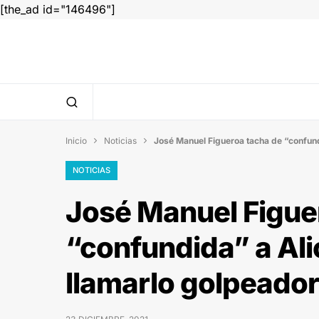
[the_ad id="146496"]
Inicio
Noticias
José Manuel Figueroa tacha de “confund


NOTICIAS
José Manuel Figue
“confundida” a Al
llamarlo golpeador