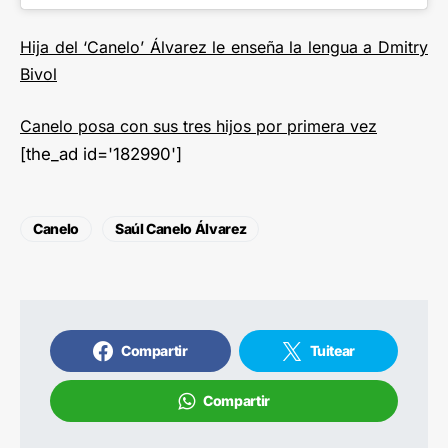
Hija del ‘Canelo’ Álvarez le enseña la lengua a Dmitry
Bivol
Canelo posa con sus tres hijos por primera vez
[the_ad id='182990']
Canelo
Saúl Canelo Álvarez
Compartir
Tuitear
Compartir