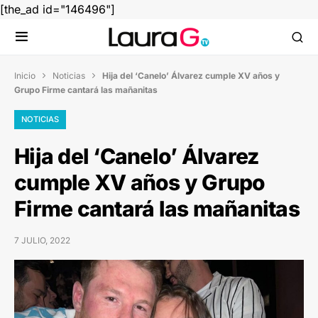
[the_ad id="146496"]
Inicio
Noticias
Hija del ‘Canelo’ Álvarez cumple XV años y


Grupo Firme cantará las mañanitas
NOTICIAS
Hija del ‘Canelo’ Álvarez
cumple XV años y Grupo
Firme cantará las mañanitas
7 JULIO, 2022