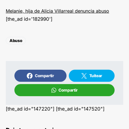
Melanie, hija de Alicia Villarreal denuncia abuso
[the_ad id='182990']
Abuso
Compartir
Tuitear
Compartir
[the_ad id="147220"] [the_ad id="147520"]