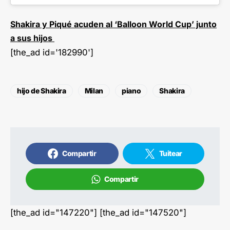
Shakira y Piqué acuden al ‘Balloon World Cup’ junto
a sus hijos
[the_ad id='182990']
hijo de Shakira
Milan
piano
Shakira
Compartir
Tuitear
Compartir
[the_ad id="147220"] [the_ad id="147520"]