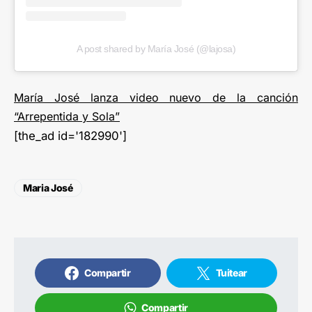
A post shared by María José (@lajosa)
María José lanza video nuevo de la canción
“Arrepentida y Sola”
[the_ad id='182990']
Maria José
Compartir
Tuitear
Compartir