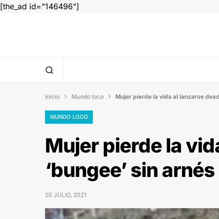
[the_ad id="146496"]
Inicio
Mundo loco
Mujer pierde la vida al lanzarse des


MUNDO LOCO
Mujer pierde la vid
‘bungee’ sin arnés
20 JULIO, 2021