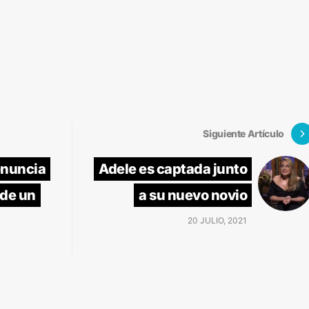
Siguiente Artículo
enuncia
Adele es captada junto
 de un
a su nuevo novio
20 JULIO, 2021