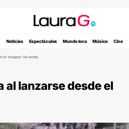
Noticias
Espectáculos
Mundo loco
Música
Cine
de el ‘bungee’ sin arnés
a al lanzarse desde el