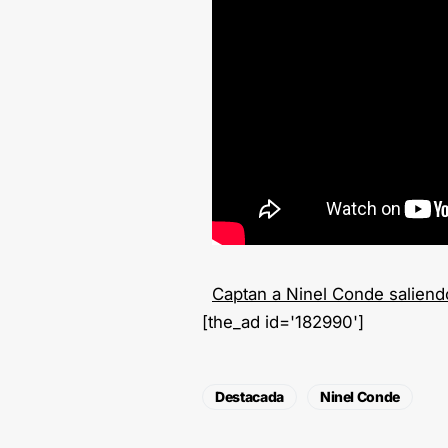
Captan a Ninel Conde saliend
[the_ad id='182990']
Destacada
Ninel Conde