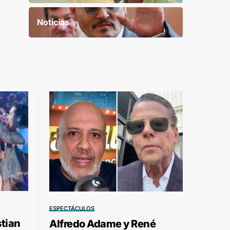
Noticias
ESPECTÁCULOS
stian
Alfredo Adame y René