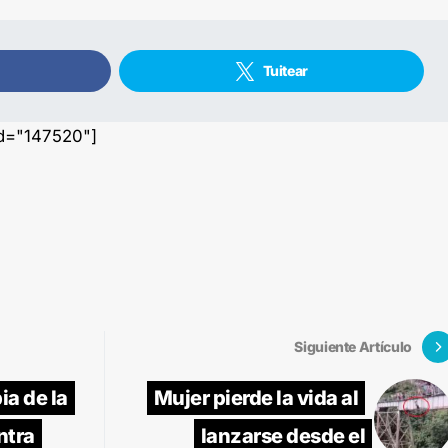
Tuitear
id="147520"]
Siguiente Artículo
ia de la
Mujer pierde la vida al
ntra
lanzarse desde el