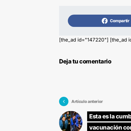
Compartir
[the_ad id="147220"] [the_ad 
Deja tu comentario
Artículo anterior
Esta es la cumb
vacunación co