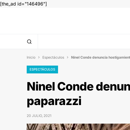
[the_ad id="146496"]
Inicio
Espectáculos
Ninel Conde denuncia hostigamien


ESPECTÁCULOS
Ninel Conde denun
paparazzi
20 JULIO, 2021