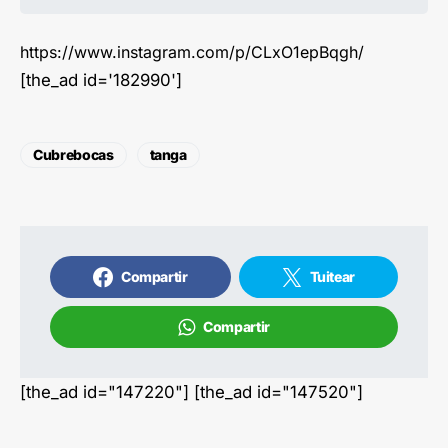
https://www.instagram.com/p/CLxO1epBqgh/
[the_ad id='182990']
Cubrebocas
tanga
Compartir
Tuitear
Compartir
[the_ad id="147220"] [the_ad id="147520"]