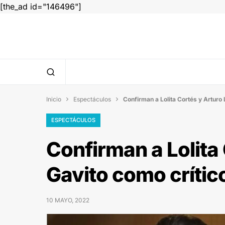
[the_ad id="146496"]
Inicio
Espectáculos
Confirman a Lolita Cortés y Arturo


ESPECTÁCULOS
Confirman a Lolita
Gavito como crític
10 MAYO, 2022