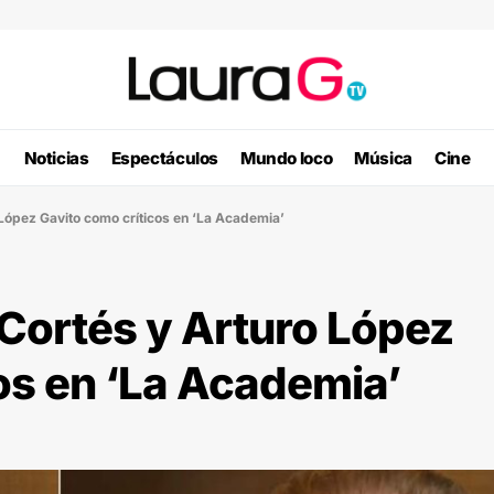
Noticias
Espectáculos
Mundo loco
Música
Cine
 López Gavito como críticos en ‘La Academia’
 Cortés y Arturo López
os en ‘La Academia’