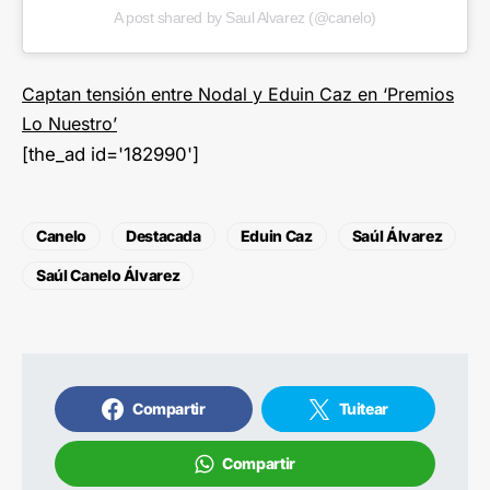
A post shared by Saul Alvarez (@canelo)
Captan tensión entre Nodal y Eduin Caz en ‘Premios
Lo Nuestro’
[the_ad id='182990']
Canelo
Destacada
Eduin Caz
Saúl Álvarez
Saúl Canelo Álvarez
Compartir
Tuitear
Compartir