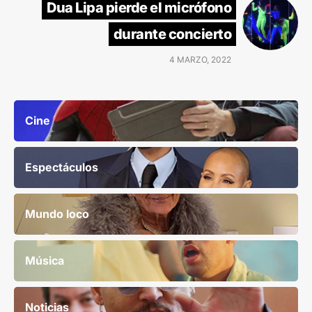
Dua Lipa pierde el micrófono
durante concierto
4 MARZO, 2022
Cine
Espectáculos
Mundo loco
Música
Noticias