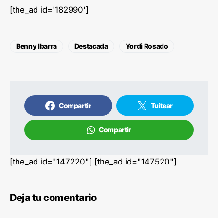
[the_ad id='182990']
Benny Ibarra
Destacada
Yordi Rosado
Compartir
Tuitear
Compartir
[the_ad id="147220"] [the_ad id="147520"]
Deja tu comentario