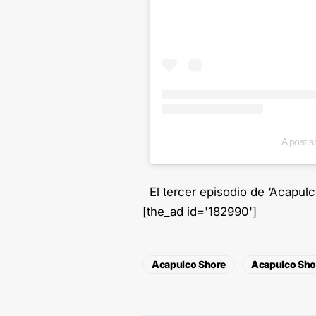
A post 
El tercer episodio de ‘Acapul
[the_ad id='182990']
Acapulco Shore
Acapulco Sho