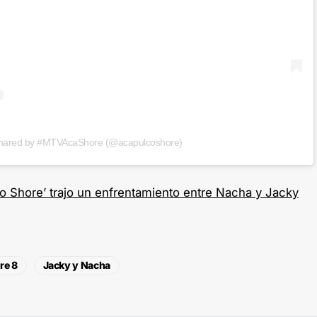
shared by #MTVAcaShore (@acapulcoshore)
co Shore’ trajo un enfrentamiento entre Nacha y Jacky
re 8
Jacky y Nacha