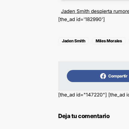
Jaden Smith despierta rumore
[the_ad id='182990']
Jaden Smith
Miles Morales
Compartir
[the_ad id="147220"] [the_ad 
Deja tu comentario