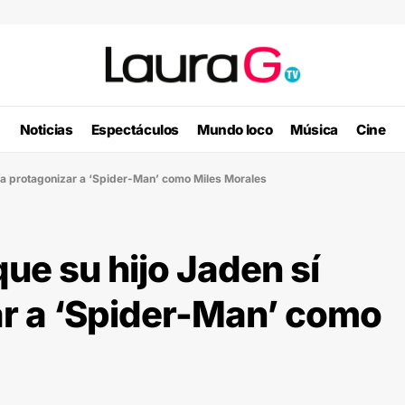
Noticias
Espectáculos
Mundo loco
Música
Cine
dría protagonizar a ‘Spider-Man’ como Miles Morales
que su hijo Jaden sí
ar a ‘Spider-Man’ como