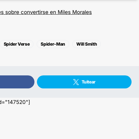
s sobre convertirse en Miles Morales
Spider Verse
Spider-Man
Will Smith
Tuitear
id="147520"]