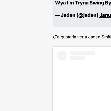
Wya I’m Tryna Swing B
— Jaden (@jaden)
Janu
¿Te gustaría ver a Jaden Smi