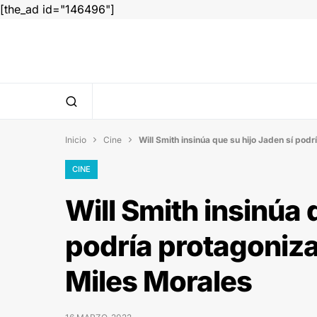
[the_ad id="146496"]
Inicio
Cine
Will Smith insinúa que su hijo Jaden sí po


CINE
Will Smith insinúa 
podría protagoniz
Miles Morales