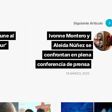
Siguiente Artículo
une al
Ivonne Montero y
ur'
Aleida Núñez se
confrontan en plena
conferencia de prensa
16 MARZO, 2022