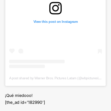
View this post on Instagram
A post shared by Warner Bros. Pictures Latam (@wbpictureslatam)
¡Qué miedooo!
[the_ad id='182990']