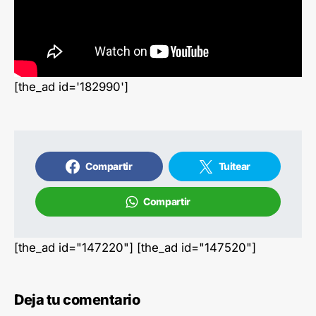
[the_ad id='182990']
Compartir
Tuitear
Compartir
[the_ad id="147220"] [the_ad id="147520"]
Deja tu comentario