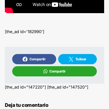
[the_ad id='182990']
Compartir
Tuitear
Compartir
[the_ad id="147220"] [the_ad id="147520"]
Deja tu comentario