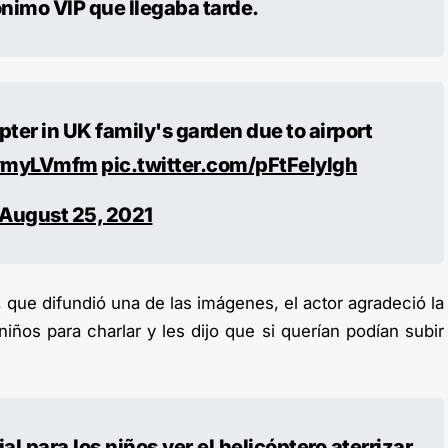
ónimo VIP que llegaba tarde.
ter in UK family's garden due to airport
9vmyLVmfm
pic.twitter.com/pFtFelylgh
August 25, 2021
, que difundió una de las imágenes, el actor agradeció la
niños para charlar y les dijo que si querían podían subir
l para los niños ver el helicóptero aterrizar