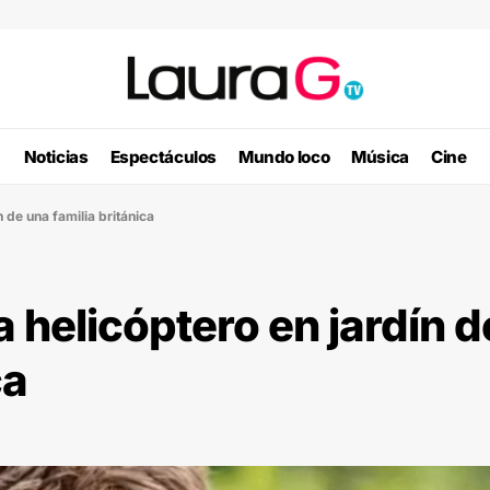
Noticias
Espectáculos
Mundo loco
Música
Cine
 de una familia británica
 helicóptero en jardín d
ca