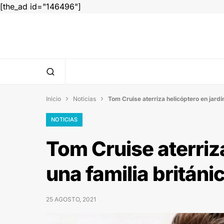
[the_ad id="146496"]
Inicio
Noticias
Tom Cruise aterriza helicóptero en jardín


NOTICIAS
Tom Cruise aterriza
una familia británi
25 AGOSTO, 2021