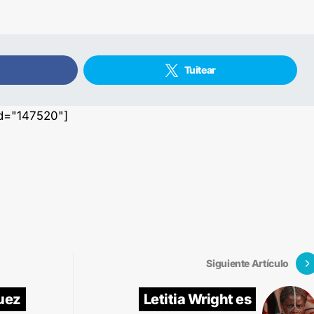
Tuitear
id="147520"]
Siguiente Artículo
uez
Letitia Wright es