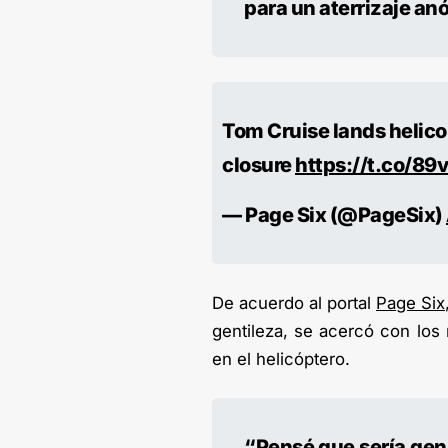
para un aterrizaje an
Tom Cruise lands helicop
closure
https://t.co/8
— Page Six (@PageSix)
De acuerdo al portal
Page Six
gentileza, se acercó con los 
en el helicóptero.
“Pensé que sería genia