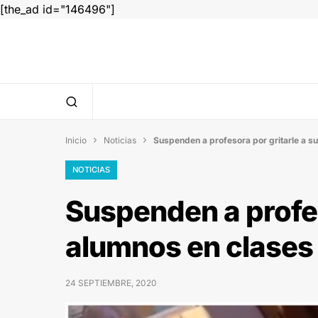
[the_ad id="146496"]
Inicio
Noticias
Suspenden a profesora por gritarle a su


NOTICIAS
Suspenden a profes
alumnos en clases 
24 SEPTIEMBRE, 2020