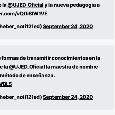
e la
@UJED_Oficial
y la nueva pedagogía a
ter.com/vQ0iSlW1VE
heber_noti121ed)
September 24, 2020
s formas de transmitir conocimientos en la
e la
@UJED_Oficial
la maestra de nombre
 método de enseñanza.
efBL5
heber_noti121ed)
September 24, 2020