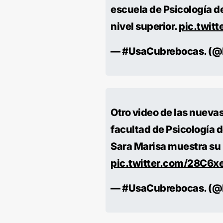
escuela de Psicología d
nivel superior.
pic.twit
— #UsaCubrebocas. (@
Otro video de las nueva
facultad de Psicología d
Sara Marisa muestra su
pic.twitter.com/28C6x
— #UsaCubrebocas. (@