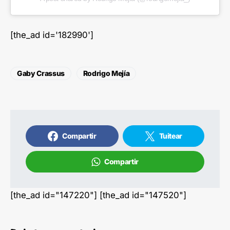
[the_ad id='182990']
Gaby Crassus
Rodrigo Mejía
Compartir
Tuitear
Compartir
[the_ad id="147220"] [the_ad id="147520"]