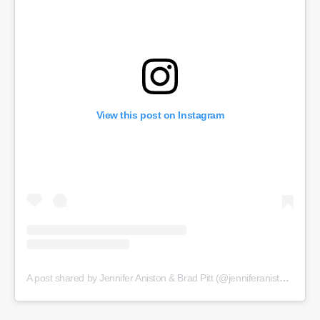
View this post on Instagram
A post shared by Jennifer Aniston & Brad Pitt (@jenniferanistonybradpitt)