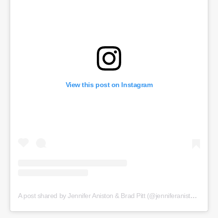
View this post on Instagram
A post shared by Jennifer Aniston & Brad Pitt (@jenniferanistonybradpitt)