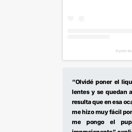
A post s
“Olvidé poner el liq
lentes y se quedan a
resulta que en esa oca
me hizo muy fácil pon
me pongo el pupi