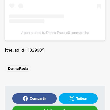
A post shared by Danna Paola (@dannapaola)
[the_ad id='182990']
Danna Paola
Compartir
Tuitear