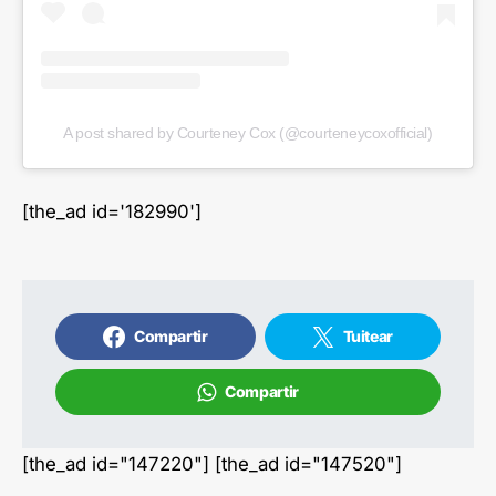
A post shared by Courteney Cox (@courteneycoxofficial)
[the_ad id='182990']
Compartir
Tuitear
Compartir
[the_ad id="147220"] [the_ad id="147520"]