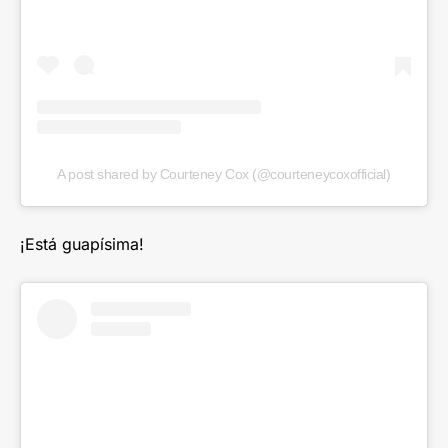
A post shared by Courteney Cox (@courteneycoxofficial)
¡Está guapísima!