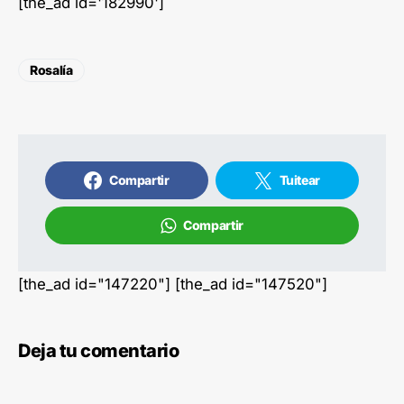
[the_ad id='182990']
Rosalía
Compartir
Tuitear
Compartir
[the_ad id="147220"] [the_ad id="147520"]
Deja tu comentario