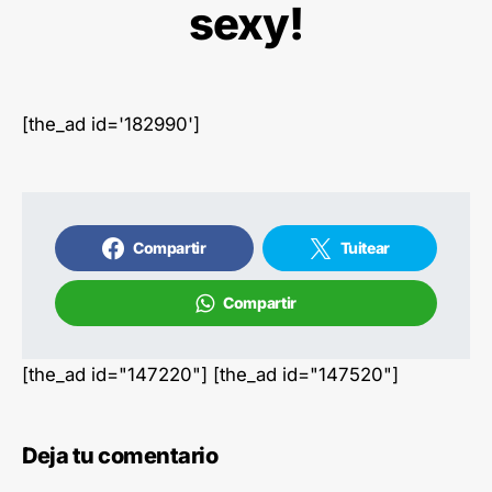
sexy!
[the_ad id='182990']
Compartir
Tuitear
Compartir
[the_ad id="147220"] [the_ad id="147520"]
Deja tu comentario