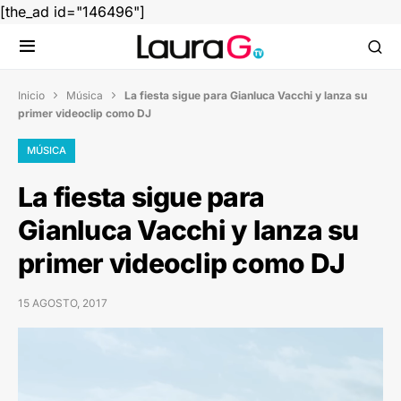
[the_ad id="146496"]
Inicio
Música
La fiesta sigue para Gianluca Vacchi y lanza su


primer videoclip como DJ
MÚSICA
La fiesta sigue para
Gianluca Vacchi y lanza su
primer videoclip como DJ
15 AGOSTO, 2017