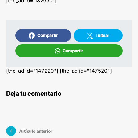
[the_ad id='182990']
Compartir
Tuitear
Compartir
[the_ad id="147220"] [the_ad id="147520"]
Deja tu comentario
Artículo anterior