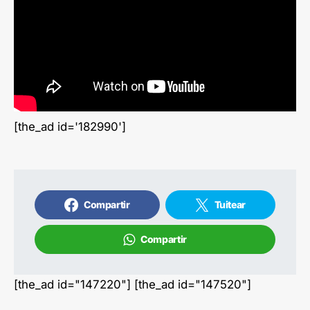
[the_ad id='182990']
Compartir
Tuitear
Compartir
[the_ad id="147220"] [the_ad id="147520"]