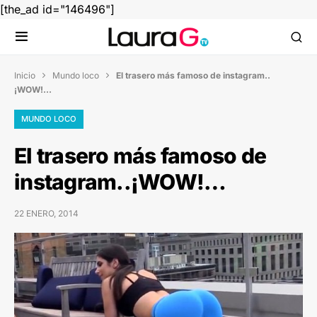
[the_ad id="146496"]
Inicio
Mundo loco
El trasero más famoso de instagram..


¡WOW!…
MUNDO LOCO
El trasero más famoso de
instagram..¡WOW!…
22 ENERO, 2014