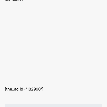
[the_ad id='182990']