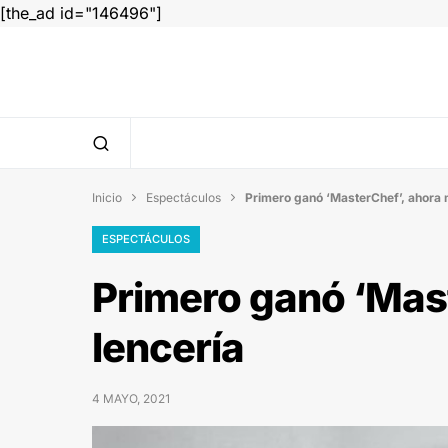
[the_ad id="146496"]
Inicio
Espectáculos
Primero ganó ‘MasterChef’, ahora 


ESPECTÁCULOS
Primero ganó ‘Mas
lencería
4 MAYO, 2021