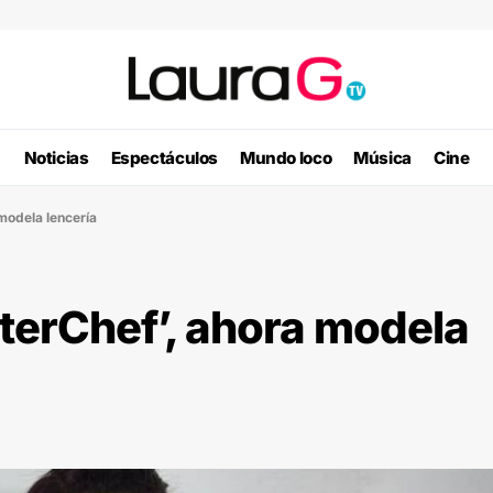
Noticias
Espectáculos
Mundo loco
Música
Cine
modela lencería
terChef’, ahora modela