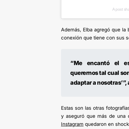
A post sh
Además, Elba agregó que la 
conexión que tiene con sus se
“Me encantó el esp
querernos tal cual so
adaptar a nosotras’”,
Estas son las otras fotograf
y aseguró que más de una de
Instagram
quedaron en shock