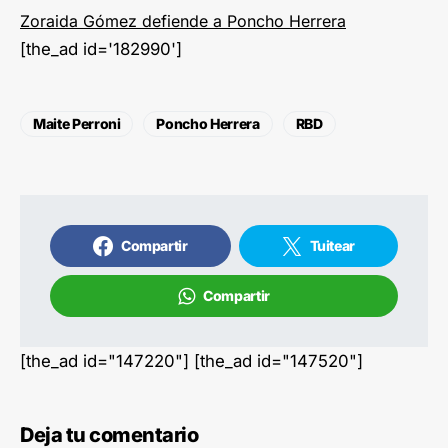
Zoraida Gómez defiende a Poncho Herrera
[the_ad id='182990']
Maite Perroni
Poncho Herrera
RBD
Compartir
Tuitear
Compartir
[the_ad id="147220"] [the_ad id="147520"]
Deja tu comentario