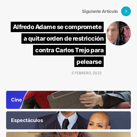
Siguiente Artículo
Alfredo Adame se compromete
a quitar orden de restricción
contra Carlos Trejo para
pelearse
5 FEBRERO, 2022
Cine
Espectáculos