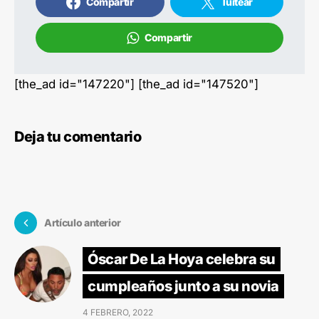
Compartir
Tuitear
Compartir
[the_ad id="147220"] [the_ad id="147520"]
Deja tu comentario
Artículo anterior
Óscar De La Hoya celebra su
cumpleaños junto a su novia
4 FEBRERO, 2022