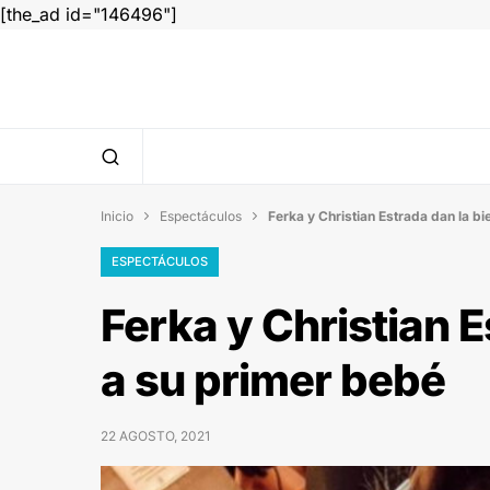
[the_ad id="146496"]
Inicio
Espectáculos
Ferka y Christian Estrada dan la b


ESPECTÁCULOS
Ferka y Christian 
a su primer bebé
22 AGOSTO, 2021