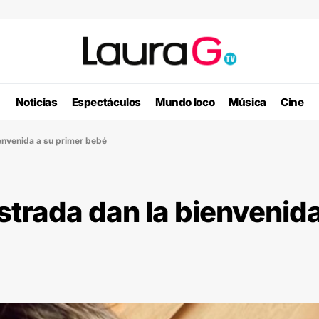
Noticias
Espectáculos
Mundo loco
Música
Cine
ienvenida a su primer bebé
Estrada dan la bienvenid