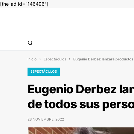
[the_ad id="146496"]
Inicio
Espectáculos
Eugenio Derbez lanzará productos 


ESPECTÁCULOS
Eugenio Derbez lan
de todos sus pers
28 NOVIEMBRE, 2022