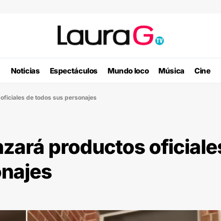
Noticias
Espectáculos
Mundo loco
Música
Cine
oficiales de todos sus personajes
zará productos oficiale
onajes