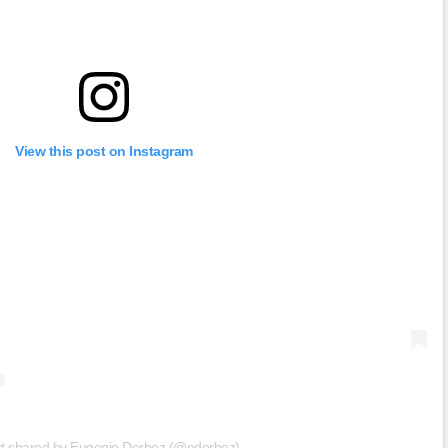
View this post on Instagram
st shared by Eugenio Derbez (@ederbez)