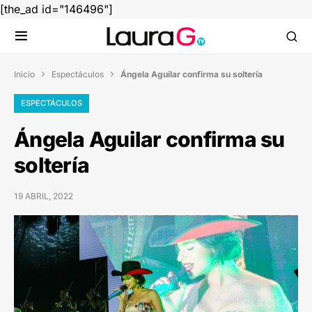
[the_ad id="146496"]
Inicio
Espectáculos
Ángela Aguilar confirma su soltería


ESPECTÁCULOS
Ángela Aguilar confirma su
soltería
19 ABRIL, 2022