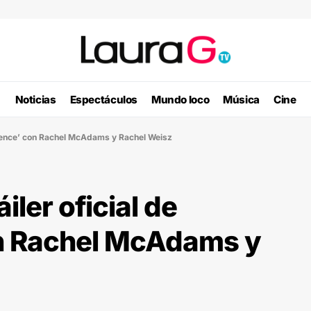
Noticias
Espectáculos
Mundo loco
Música
Cine
edience’ con Rachel McAdams y Rachel Weisz
iler oficial de
n Rachel McAdams y