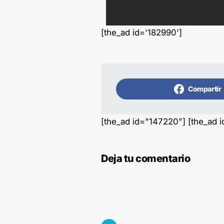
[the_ad id='182990']
Compartir
[the_ad id="147220"] [the_ad 
Deja tu comentario