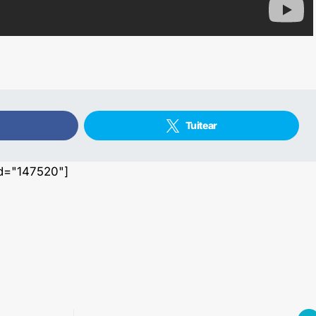
Tuitear
id="147520"]