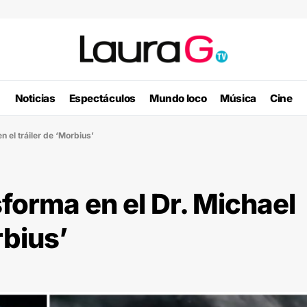
Noticias
Espectáculos
Mundo loco
Música
Cine
n el tráiler de ‘Morbius’
sforma en el Dr. Michael
rbius’