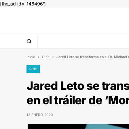
[the_ad id="146496"]
Inicio
Cine
Jared Leto se transforma en el Dr. Michael e


CINE
Jared Leto se tran
en el tráiler de ‘Mo
13 ENERO, 2020