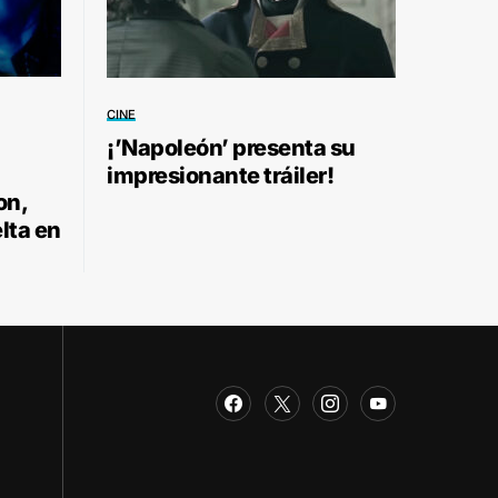
CINE
¡’Napoleón’ presenta su
impresionante tráiler!
on,
lta en