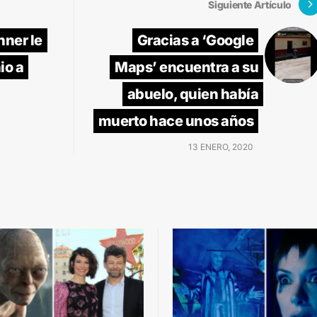
Siguiente Artículo
nner le
Gracias a ‘Google
io a
Maps’ encuentra a su
abuelo, quien había
muerto hace unos años
13 ENERO, 2020