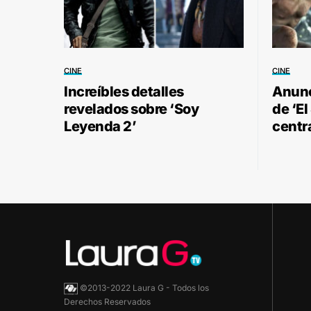
CINE
CINE
Increíbles detalles
Anunc
revelados sobre ‘Soy
de ‘El
Leyenda 2’
centr
©2013-2022 Laura G - Todos los
Derechos Reservados