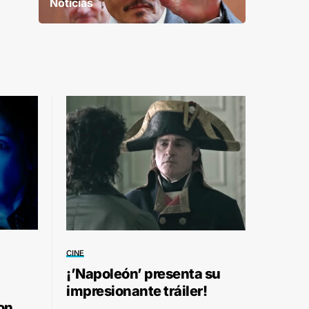
Noticias
CINE
¡’Napoleón’ presenta su
impresionante tráiler!
on,