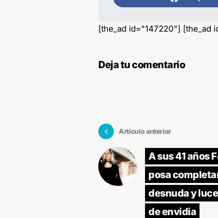
[the_ad id="147220"] [the_ad 
Deja tu comentario
Artículo anterior
A sus 41 años F
posa complet
desnuda y luce
de envidia