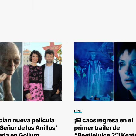
CINE
ian nueva película
¡El caos regresa en el
 Señor de los Anillos’
primer trailer de
ada en Gollum
“Beetlejuice 2”! Keat