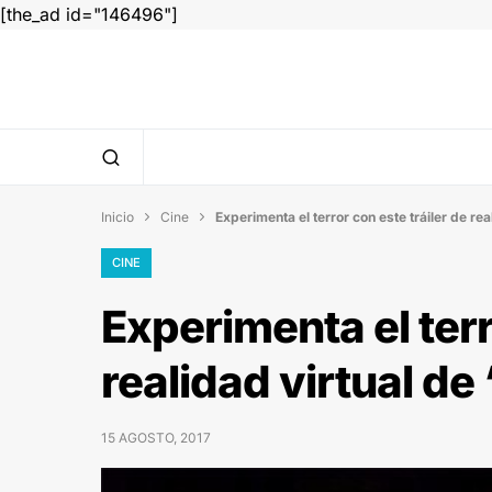
[the_ad id="146496"]
Inicio
Cine
Experimenta el terror con este tráiler de real


CINE
Experimenta el terr
realidad virtual de ‘
15 AGOSTO, 2017