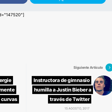
id="147520"]
Siguiente Artículo
ergie
Instructora de gimnasio
amente
humilla a Justin Bieber a
 curvas
través de Twitter
15 AGOSTO, 2017