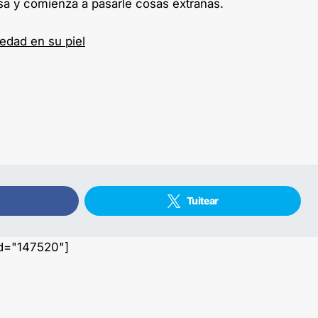
a y comienza a pasarle cosas extrañas.
medad en su piel
Tuitear
id="147520"]