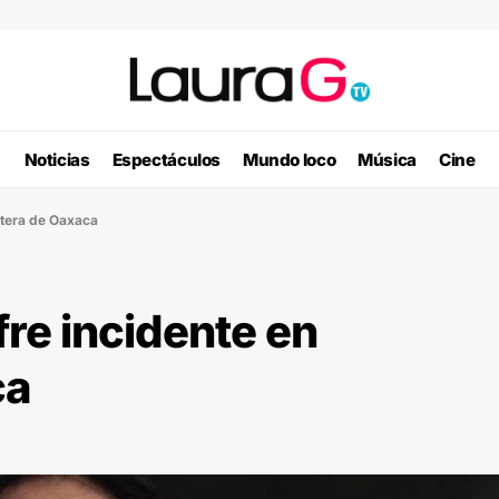
Noticias
Espectáculos
Mundo loco
Música
Cine
retera de Oaxaca
fre incidente en
ca