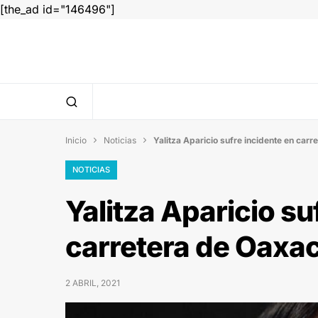
[the_ad id="146496"]
Inicio
Noticias
Yalitza Aparicio sufre incidente en car


NOTICIAS
Yalitza Aparicio su
carretera de Oaxa
2 ABRIL, 2021