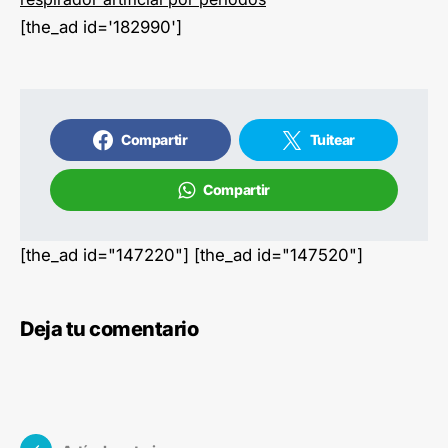
[the_ad id='182990']
Compartir
Tuitear
Compartir
[the_ad id="147220"] [the_ad id="147520"]
Deja tu comentario