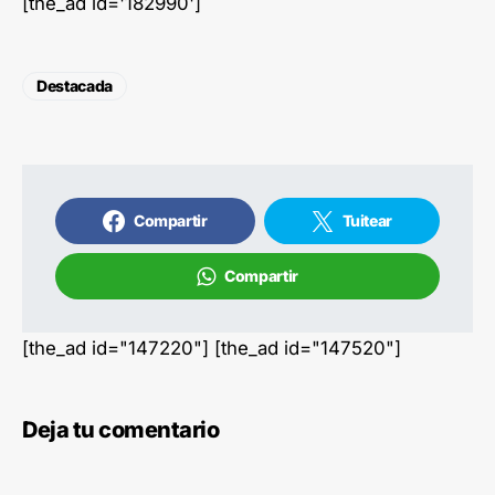
[the_ad id='182990']
Destacada
Compartir
Tuitear
Compartir
[the_ad id="147220"] [the_ad id="147520"]
Deja tu comentario