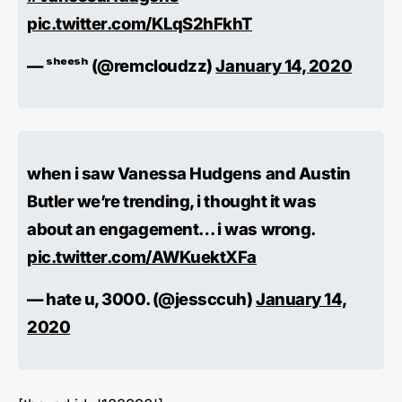
pic.twitter.com/KLqS2hFkhT
— ˢʰᵉᵉˢʰ (@remcloudzz)
January 14, 2020
when i saw Vanessa Hudgens and Austin
Butler we’re trending, i thought it was
about an engagement… i was wrong.
pic.twitter.com/AWKuektXFa
— hate u, 3000. (@jessccuh)
January 14,
2020