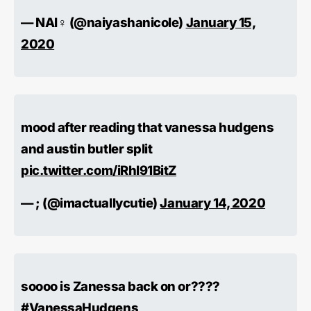
— NAI‍♀️ (@naiyashanicole)
January 15,
2020
mood after reading that vanessa hudgens
and austin butler split
pic.twitter.com/iRhl91BitZ
— ; (@imactuallycutie)
January 14, 2020
soooo is Zanessa back on or????
#VanessaHudgens