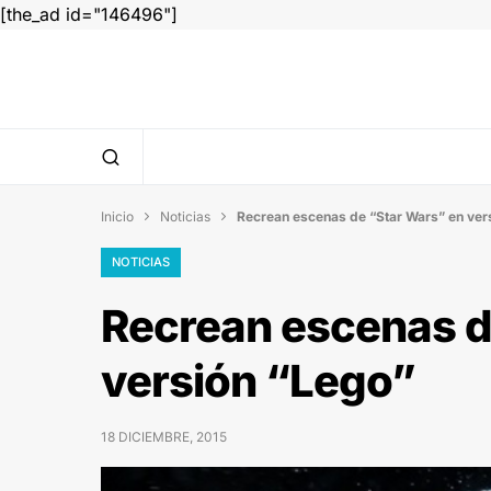
[the_ad id="146496"]
Inicio
Noticias
Recrean escenas de “Star Wars” en ver


NOTICIAS
Recrean escenas d
versión “Lego”
18 DICIEMBRE, 2015