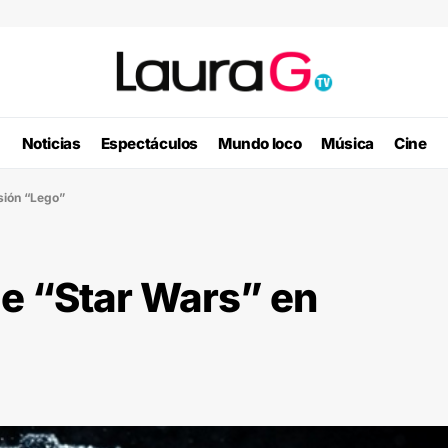
Noticias
Espectáculos
Mundo loco
Música
Cine
sión “Lego”
e “Star Wars” en