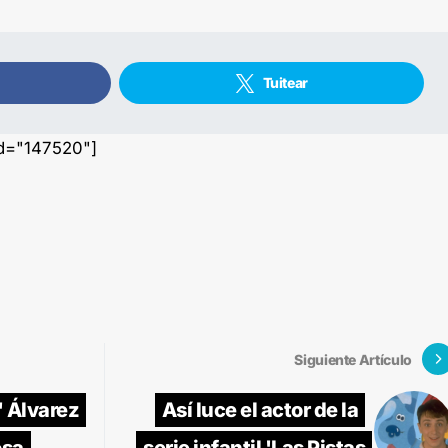
Tuitear
id="147520"]
Siguiente Artículo
' Álvarez
Así luce el actor de la