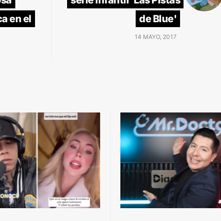
osa
serie infantil 'Las Pistas
a en el
de Blue'
14 MAYO, 2017