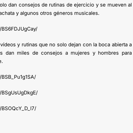
olo dan consejos de rutinas de ejercicio y se mueven al
bachata y algunos otros géneros musicales.
p/BS6FDJUgCay/
ídeos y rutinas que no solo dejan con la boca abierta a
es dan miles de consejos a mujeres y hombres para
e.
p/BSB_Pu1g1SA/
p/BSgUsUgDkgE/
p/BSOQcY_D_l7/