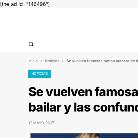
[the_ad id="146496"]
Inicio
Noticias
Se vuelven famosas por su manera de ba


NOTICIAS
Se vuelven famosa
bailar y las confu
12 MAYO, 2017