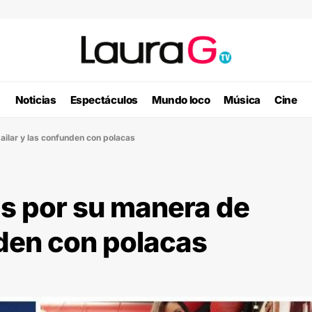
Noticias
Espectáculos
Mundo loco
Música
Cine
ilar y las confunden con polacas
s por su manera de
nden con polacas