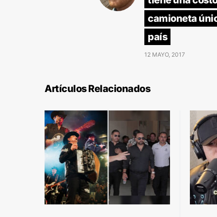
tiene una cost
camioneta únic
país
12 MAYO, 2017
Artículos Relacionados